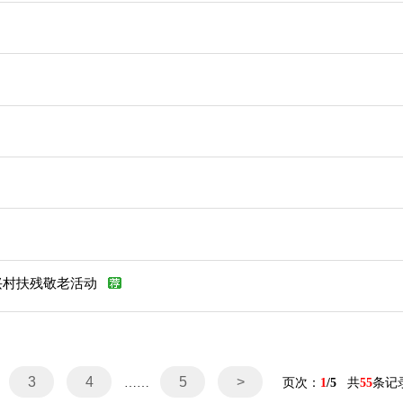
兴村扶残敬老活动
3
4
5
>
……
页次：
1
/5
共
55
条记