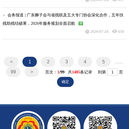
●
会务报道 | 广东狮子会与省残联及五大专门协会深化合作，五年扶
残助残结硕果，2026年服务规划全面启航
2026-07-24
650
<
1
2
3
4
5
……
99
>
页次：
1
/99
共
1485
条记录 到第
页