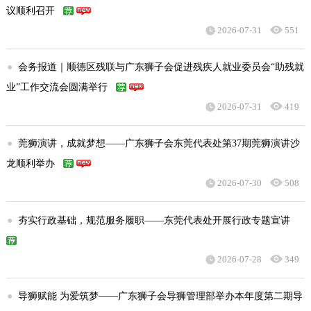
议顺利召开
2026-07-31
551
●
会务报道｜顺德区残联与广东狮子会促进残疾人就业委员会“助残就
业”工作交流会圆满举行
2026-07-31
419
●
莞狮演讲，成就梦想——广东狮子会东莞代表处第37期莞狮演讲沙
龙顺利举办
2026-07-30
508
●
夯实行政基础，规范服务履职——东莞代表处开展行政专题宣讲
2026-07-28
349
●
导狮赋能 为爱筑梦——广东狮子会导狮管理部举办本年度第二期导